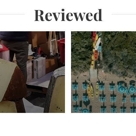
Reviewed
TURISMO
Domenico Liggeri
20 