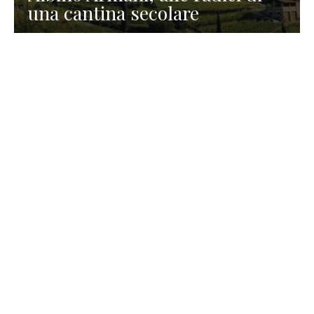
una cantina secolare
GASTRONOMIA
La redazione
23 Luglio 2026
I prodotti di Formaggi Picciau,
caseificio nei dintorni di
Cagliari in Sardegna