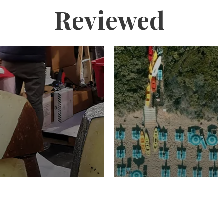
Reviewed
TURISMO
Domenico Liggeri
20 