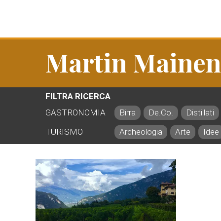
Martin Mainen
FILTRA RICERCA
GASTRONOMIA
Birra
De.Co.
Distillati
TURISMO
Archeologia
Arte
Idee