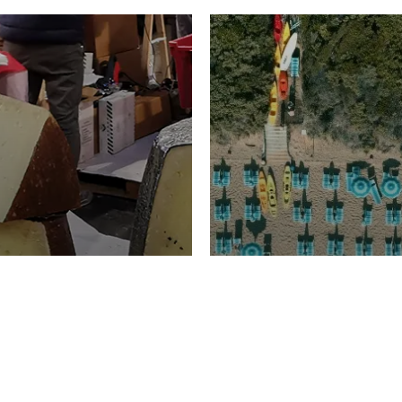
TURISMO
Domenico Liggeri
20 
2026
NOMIA
La spiaggia d
ione
23 Luglio 2026
otti di
Garden Tosca