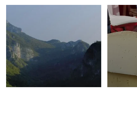
VINO
GASTRO
Domenico Liggeri
24 Luglio
2026
La redaz
I vini del Monte
I prod