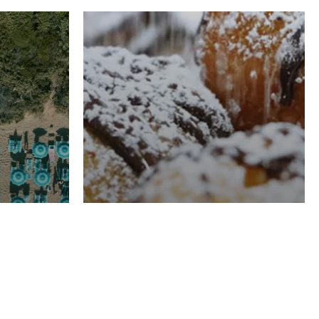
RISTORAZIONE
Luglio
Domenico Liggeri
21 Luglio
2026
el
Pasticceria La
na
Fenice a Porto San