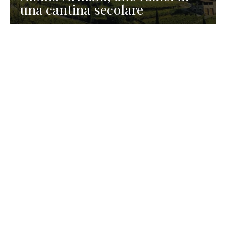
una cantina secolare
GASTRONOMIA
La redazione
23 Luglio 2026
I prodotti di Formaggi Picciau,
caseificio nei dintorni di
Cagliari in Sardegna