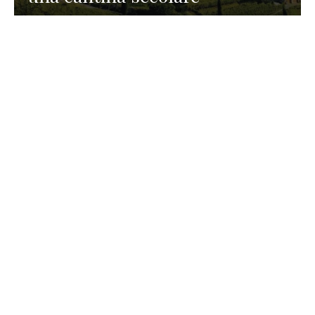
GASTRONOMIA
La redazione
23 Luglio 2026
I prodotti di Formaggi Picciau,
caseificio nei dintorni di
Cagliari in Sardegna