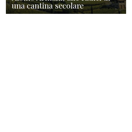
una cantina secolare
GASTRONOMIA
La redazione
23 Luglio 2026
I prodotti di Formaggi Picciau,
caseificio nei dintorni di
Cagliari in Sardegna