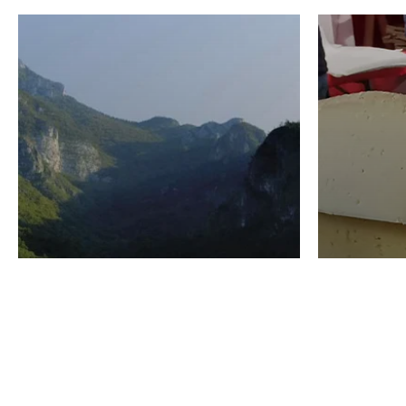
VINO
GASTRO
Domenico Liggeri
24 Luglio
2026
La redaz
I vini del Monte
I prod