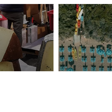
TURISMO
Domenico Liggeri
20 
2026
NOMIA
La spiaggia d
ione
23 Luglio 2026
otti di
Garden Tosca