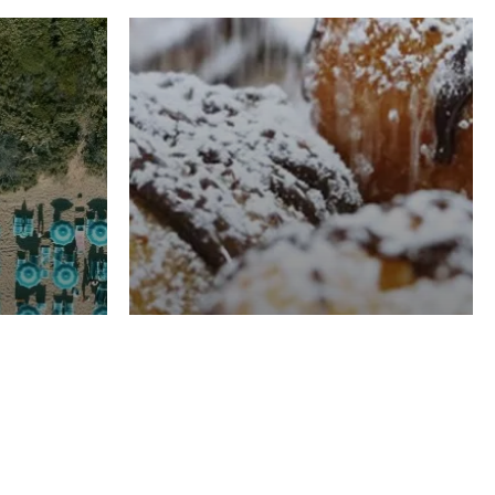
RISTORAZIONE
Luglio
Domenico Liggeri
21 Luglio
2026
el
Pasticceria La
na
Fenice a Porto San