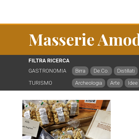
Masserie Amod
FILTRA RICERCA
GASTRONOMIA
Birra
De.Co.
Distillati
TURISMO
Archeologia
Arte
Idee