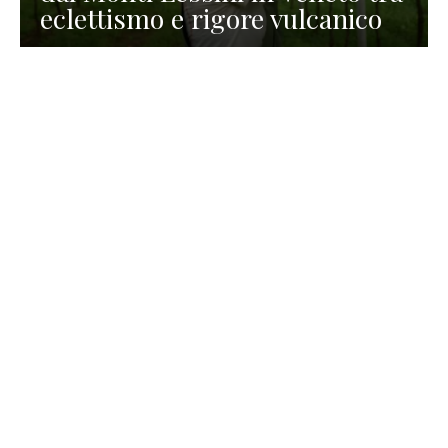
eclettismo e rigore vulcanico
TURISMO
La redazione
30 Luglio 2026
La Spiaggetta di Scanno in
Abruzzo, immersa nella
natura di un lago meraviglioso