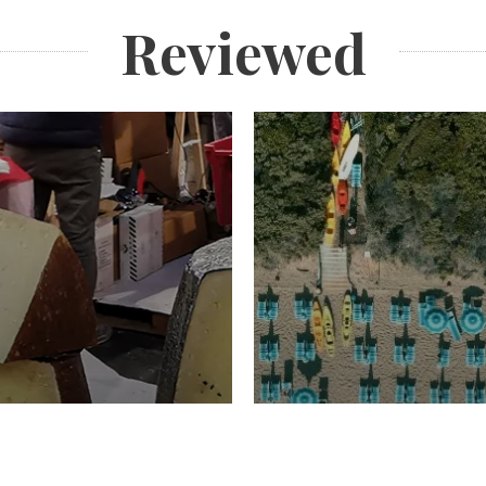
Reviewed
TURISMO
Domenico Liggeri
20 