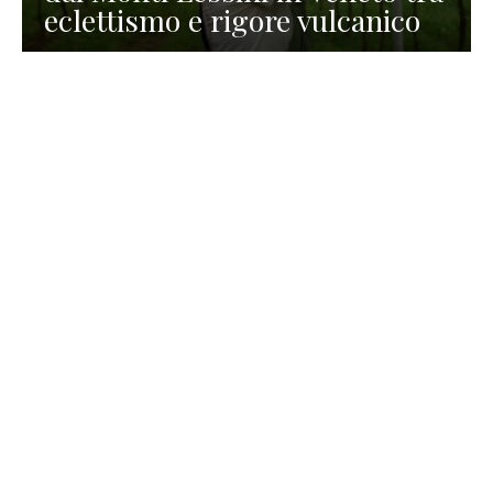
eclettismo e rigore vulcanico
TURISMO
La redazione
30 Luglio 2026
La Spiaggetta di Scanno in
Abruzzo, immersa nella
natura di un lago meraviglioso