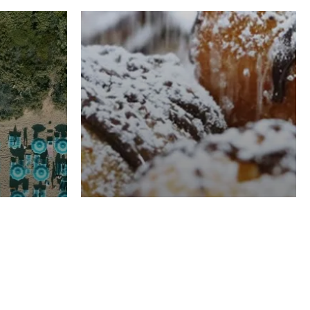
RISTORAZIONE
Luglio
Domenico Liggeri
21 Luglio
2026
el
Pasticceria La
na
Fenice a Porto San