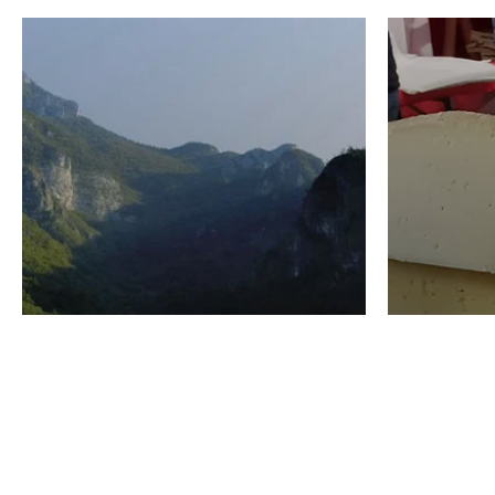
VINO
GASTRO
Domenico Liggeri
24 Luglio
2026
La redaz
I vini del Monte
I prod