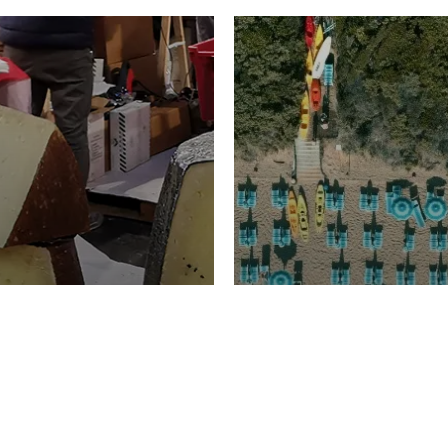
TURISMO
Domenico Liggeri
20 
2026
NOMIA
La spiaggia d
ione
23 Luglio 2026
otti di
Garden Tosca