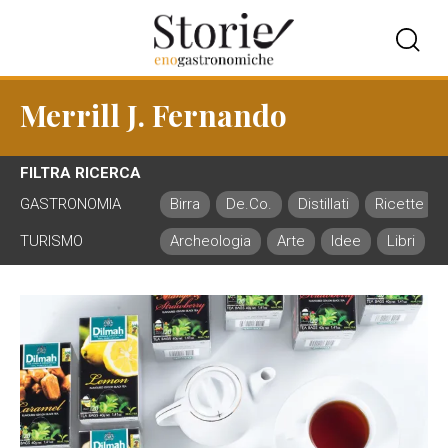
Merrill J. Fernando
FILTRA RICERCA
GASTRONOMIA
Birra
De.Co.
Distillati
Ricette
TURISMO
Archeologia
Arte
Idee
Libri