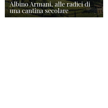
Albino Armani, alle radici di
una cantina secolare
GASTRONOMIA
La redazione
23 Luglio 2026
I prodotti di Formaggi Picciau,
caseificio nei dintorni di
Cagliari in Sardegna