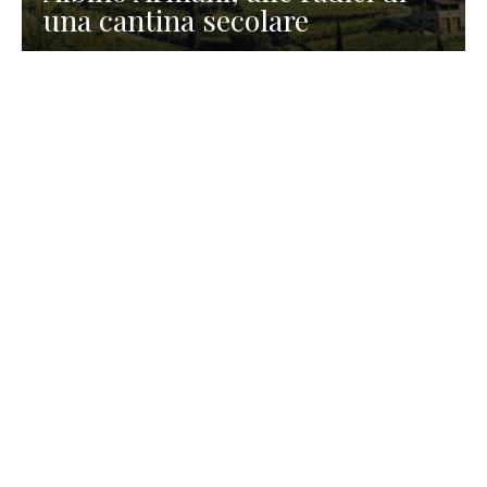
una cantina secolare
GASTRONOMIA
La redazione
23 Luglio 2026
I prodotti di Formaggi Picciau,
caseificio nei dintorni di
Cagliari in Sardegna