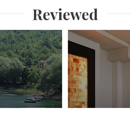
Reviewed
PIACERI
Domenico Liggeri
27 