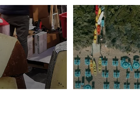
TURISMO
Domenico Liggeri
20 
2026
NOMIA
La spiaggia d
ione
23 Luglio 2026
otti di
Garden Tosca