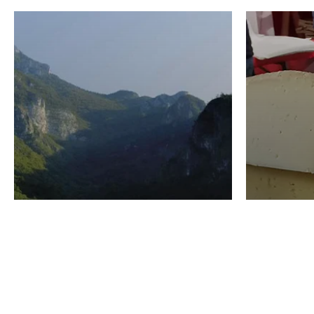
VINO
GASTRO
Domenico Liggeri
24 Luglio
2026
La redaz
I vini del Monte
I prod