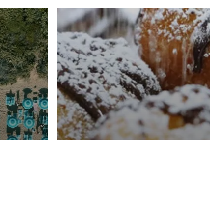
RISTORAZIONE
Luglio
Domenico Liggeri
21 Luglio
2026
el
Pasticceria La
na
Fenice a Porto San