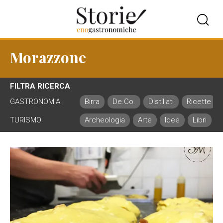
Morazzone
FILTRA RICERCA
GASTRONOMIA
Birra
De.Co.
Distillati
Ricette
TURISMO
Archeologia
Arte
Idee
Libri