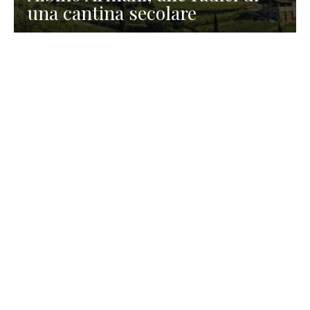
una cantina secolare
GASTRONOMIA
La redazione
23 Luglio 2026
I prodotti di Formaggi Picciau,
caseificio nei dintorni di
Cagliari in Sardegna