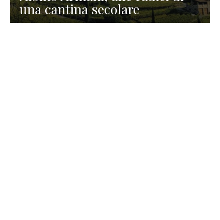
una cantina secolare
GASTRONOMIA
La redazione
23 Luglio 2026
I prodotti di Formaggi Picciau,
caseificio nei dintorni di
Cagliari in Sardegna