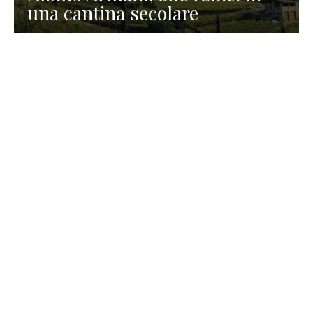
una cantina secolare
GASTRONOMIA
La redazione
23 Luglio 2026
I prodotti di Formaggi Picciau,
caseificio nei dintorni di
Cagliari in Sardegna