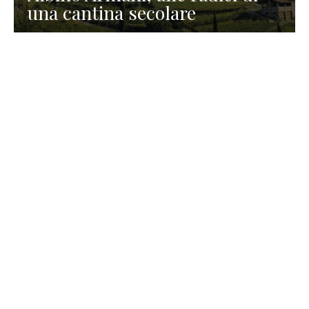
una cantina secolare
GASTRONOMIA
La redazione
23 Luglio 2026
I prodotti di Formaggi Picciau,
caseificio nei dintorni di
Cagliari in Sardegna