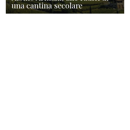
una cantina secolare
GASTRONOMIA
La redazione
23 Luglio 2026
I prodotti di Formaggi Picciau,
caseificio nei dintorni di
Cagliari in Sardegna