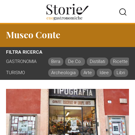
Museo Conte
FILTRA RICERCA
GASTRONOMIA
Birra
De.Co.
Distillati
Ricette
TURISMO
Archeologia
Arte
Idee
Libri