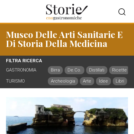
Museo Delle Arti Sanitarie E
Di Storia Della Medicina
FILTRA RICERCA
GASTRONOMIA
Birra
De.Co.
Distillati
Ricette
TURISMO
Archeologia
Arte
Idee
Libri