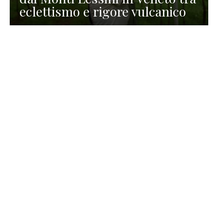
eclettismo e rigore vulcanico
TURISMO
La redazione
30 Luglio 2026
La Spiaggetta di Scanno in
Abruzzo, immersa nella
natura di un lago meraviglioso