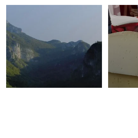
VINO
GASTRO
Domenico Liggeri
24 Luglio
2026
La redaz
I vini del Monte
I prod