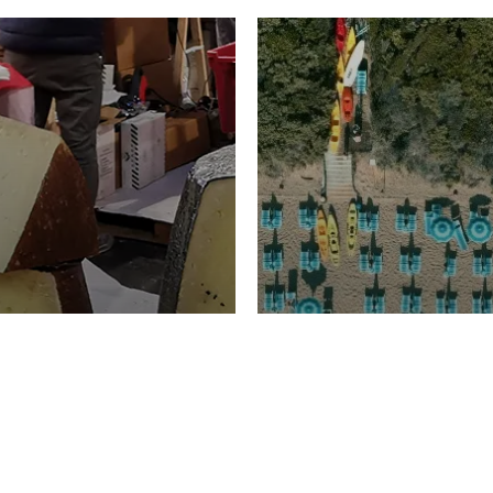
TURISMO
Domenico Liggeri
20 
2026
NOMIA
La spiaggia d
ione
23 Luglio 2026
otti di
Garden Tosca