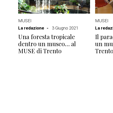
MUSEI
MUSEI
La redazione
3 Giugno 2021
La redaz
Una foresta tropicale
Il par
dentro un museo… al
un mu
MUSE di Trento
Trent