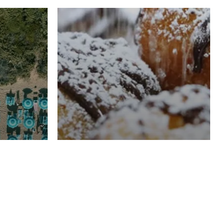
RISTORAZIONE
Luglio
Domenico Liggeri
21 Luglio
2026
el
Pasticceria La
na
Fenice a Porto San