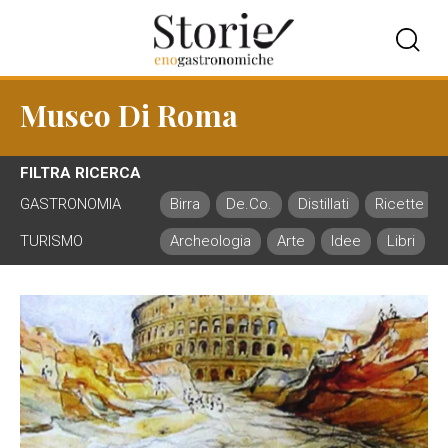
Museo Di Roma
FILTRA RICERCA
GASTRONOMIA
Birra
De.Co.
Distillati
Ricette
TURISMO
Archeologia
Arte
Idee
Libri