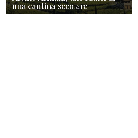
una cantina secolare
GASTRONOMIA
La redazione
23 Luglio 2026
I prodotti di Formaggi Picciau,
caseificio nei dintorni di
Cagliari in Sardegna