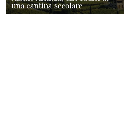
una cantina secolare
GASTRONOMIA
La redazione
23 Luglio 2026
I prodotti di Formaggi Picciau,
caseificio nei dintorni di
Cagliari in Sardegna