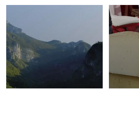
VINO
GASTRO
Domenico Liggeri
24 Luglio
2026
La redaz
I vini del Monte
I prod