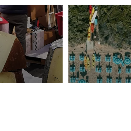
TURISMO
Domenico Liggeri
20 
2026
NOMIA
La spiaggia d
ione
23 Luglio 2026
otti di
Garden Tosca