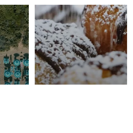
RISTORAZIONE
Luglio
Domenico Liggeri
21 Luglio
2026
el
Pasticceria La
na
Fenice a Porto San