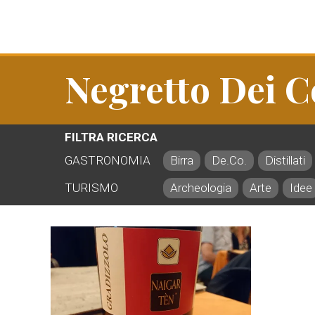
Negretto Dei C
FILTRA RICERCA
GASTRONOMIA
Birra
De.Co.
Distillati
TURISMO
Archeologia
Arte
Idee