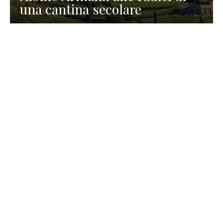
una cantina secolare
GASTRONOMIA
La redazione
23 Luglio 2026
I prodotti di Formaggi Picciau,
caseificio nei dintorni di
Cagliari in Sardegna