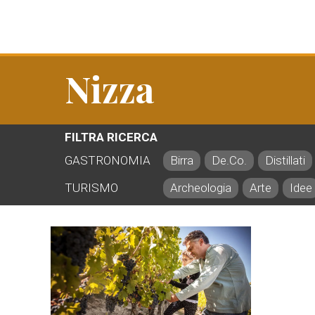
Nizza
FILTRA RICERCA
GASTRONOMIA
Birra
De.Co.
Distillati
TURISMO
Archeologia
Arte
Idee