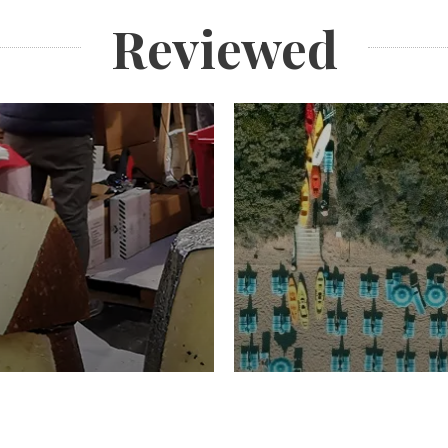
Reviewed
TURISMO
Domenico Liggeri
20 