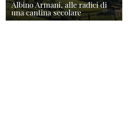
Albino Armani, alle radici di
una cantina secolare
GASTRONOMIA
La redazione
23 Luglio 2026
I prodotti di Formaggi Picciau,
caseificio nei dintorni di
Cagliari in Sardegna