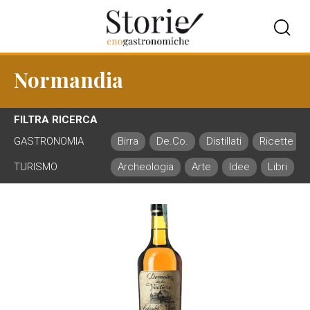
Normandia
FILTRA RICERCA
GASTRONOMIA
Birra
De.Co.
Distillati
Ricette
TURISMO
Archeologia
Arte
Idee
Libri