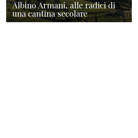
Albino Armani, alle radici di
una cantina secolare
GASTRONOMIA
La redazione
23 Luglio 2026
I prodotti di Formaggi Picciau,
caseificio nei dintorni di
Cagliari in Sardegna