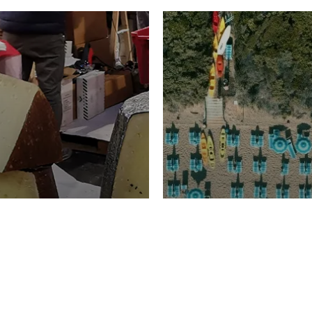
TURISMO
Domenico Liggeri
20 
2026
NOMIA
La spiaggia d
ione
23 Luglio 2026
otti di
Garden Tosca