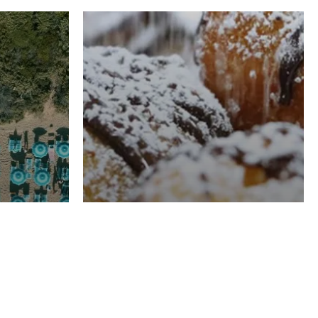
RISTORAZIONE
Luglio
Domenico Liggeri
21 Luglio
2026
el
Pasticceria La
na
Fenice a Porto San