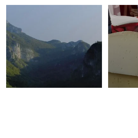
VINO
GASTRO
Domenico Liggeri
24 Luglio
2026
La redaz
I vini del Monte
I prod