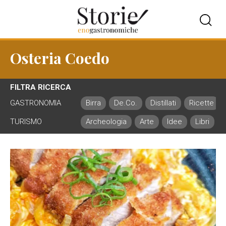
Osteria Coedo
FILTRA RICERCA
GASTRONOMIA
Birra
De.Co.
Distillati
Ricette
TURISMO
Archeologia
Arte
Idee
Libri