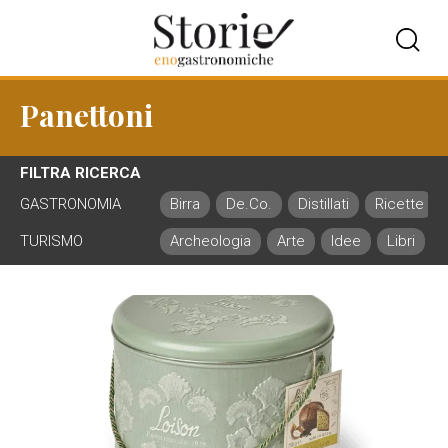
Panettoni
FILTRA RICERCA
GASTRONOMIA
Birra
De.Co.
Distillati
Ricette
TURISMO
Archeologia
Arte
Idee
Libri