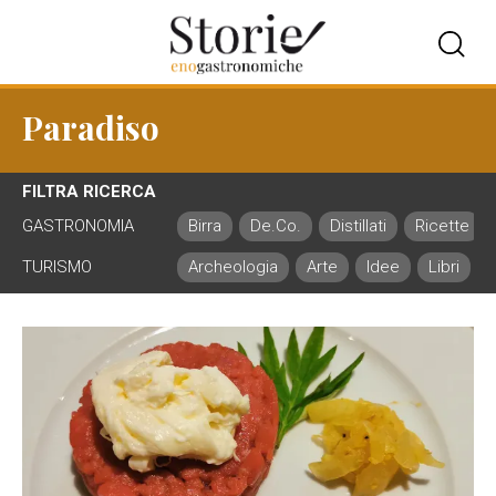
Paradiso
FILTRA RICERCA
GASTRONOMIA
Birra
De.Co.
Distillati
Ricette
TURISMO
Archeologia
Arte
Idee
Libri