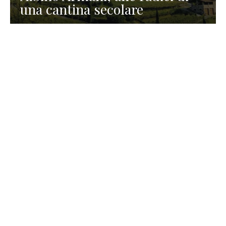
una cantina secolare
GASTRONOMIA
La redazione
23 Luglio 2026
I prodotti di Formaggi Picciau,
caseificio nei dintorni di
Cagliari in Sardegna