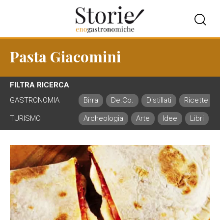
Pasta Giacomini
FILTRA RICERCA
GASTRONOMIA
Birra
De.Co.
Distillati
Ricette
TURISMO
Archeologia
Arte
Idee
Libri