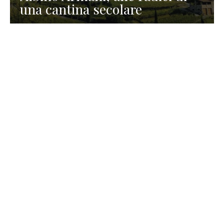
una cantina secolare
GASTRONOMIA
La redazione
23 Luglio 2026
I prodotti di Formaggi Picciau,
caseificio nei dintorni di
Cagliari in Sardegna