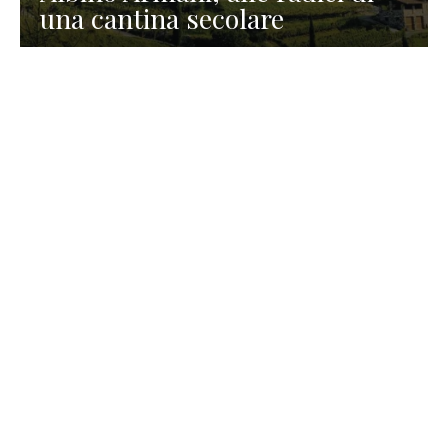
una cantina secolare
GASTRONOMIA
La redazione
23 Luglio 2026
I prodotti di Formaggi Picciau,
caseificio nei dintorni di
Cagliari in Sardegna