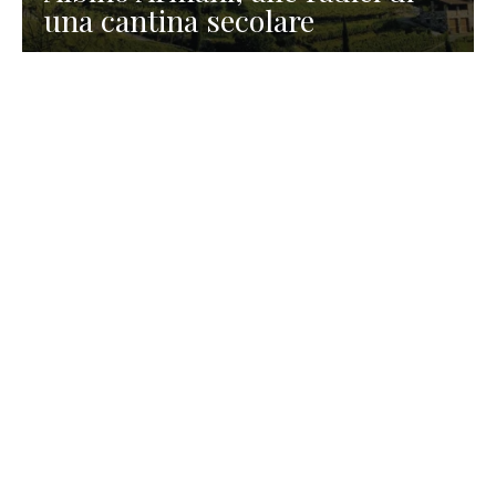
una cantina secolare
GASTRONOMIA
La redazione
23 Luglio 2026
I prodotti di Formaggi Picciau,
caseificio nei dintorni di
Cagliari in Sardegna