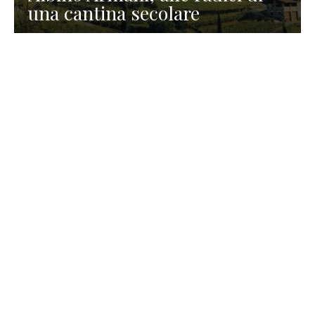
una cantina secolare
GASTRONOMIA
La redazione
23 Luglio 2026
I prodotti di Formaggi Picciau,
caseificio nei dintorni di
Cagliari in Sardegna