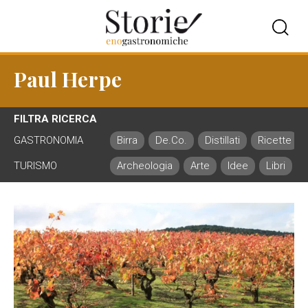
Paul Herpe
FILTRA RICERCA
GASTRONOMIA
Birra
De.Co.
Distillati
Ricette
TURISMO
Archeologia
Arte
Idee
Libri