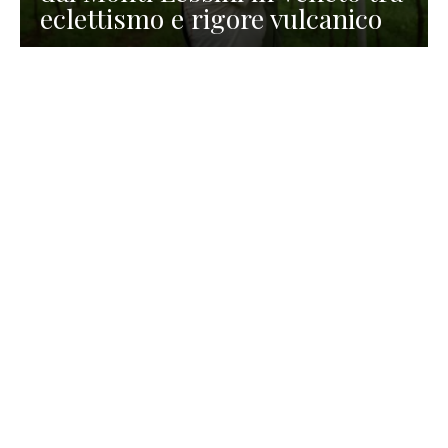
eclettismo e rigore vulcanico
TURISMO
La redazione
30 Luglio 2026
La Spiaggetta di Scanno in
Abruzzo, immersa nella
natura di un lago meraviglioso