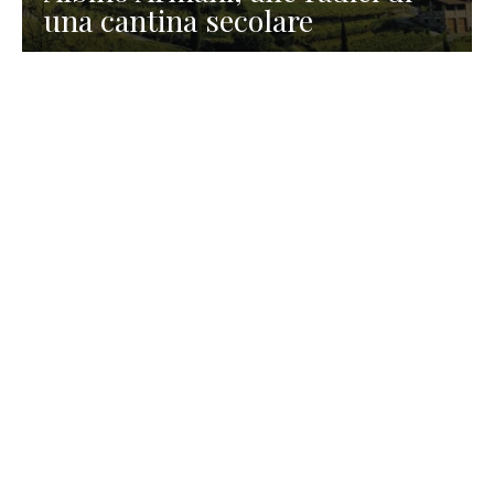
una cantina secolare
GASTRONOMIA
La redazione
23 Luglio 2026
I prodotti di Formaggi Picciau,
caseificio nei dintorni di
Cagliari in Sardegna