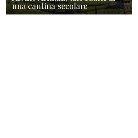
una cantina secolare
GASTRONOMIA
La redazione
23 Luglio 2026
I prodotti di Formaggi Picciau,
caseificio nei dintorni di
Cagliari in Sardegna