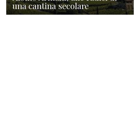
una cantina secolare
GASTRONOMIA
La redazione
23 Luglio 2026
I prodotti di Formaggi Picciau,
caseificio nei dintorni di
Cagliari in Sardegna