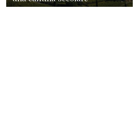
GASTRONOMIA
La redazione
23 Luglio 2026
I prodotti di Formaggi Picciau,
caseificio nei dintorni di
Cagliari in Sardegna