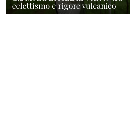
eclettismo e rigore vulcanico
TURISMO
La redazione
30 Luglio 2026
La Spiaggetta di Scanno in
Abruzzo, immersa nella
natura di un lago meraviglioso