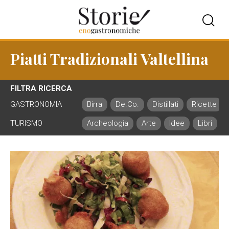
Piatti Tradizionali Valtellina
FILTRA RICERCA
GASTRONOMIA
Birra
De.Co.
Distillati
Ricette
TURISMO
Archeologia
Arte
Idee
Libri