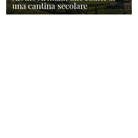
una cantina secolare
GASTRONOMIA
La redazione
23 Luglio 2026
I prodotti di Formaggi Picciau,
caseificio nei dintorni di
Cagliari in Sardegna