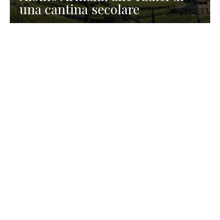
una cantina secolare
GASTRONOMIA
La redazione
23 Luglio 2026
I prodotti di Formaggi Picciau,
caseificio nei dintorni di
Cagliari in Sardegna