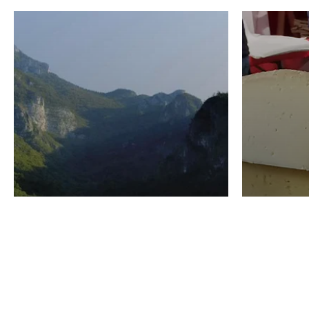
VINO
GASTRO
Domenico Liggeri
24 Luglio
2026
La redaz
I vini del Monte
I prod