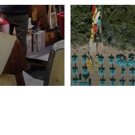
TURISMO
Domenico Liggeri
20 
2026
NOMIA
La spiaggia d
ione
23 Luglio 2026
otti di
Garden Tosca