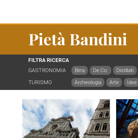
Pietà Bandini
FILTRA RICERCA
GASTRONOMIA
Birra
De.Co.
Distillati
TURISMO
Archeologia
Arte
Idee