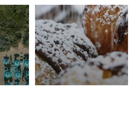
RISTORAZIONE
Luglio
Domenico Liggeri
21 Luglio
2026
el
Pasticceria La
na
Fenice a Porto San