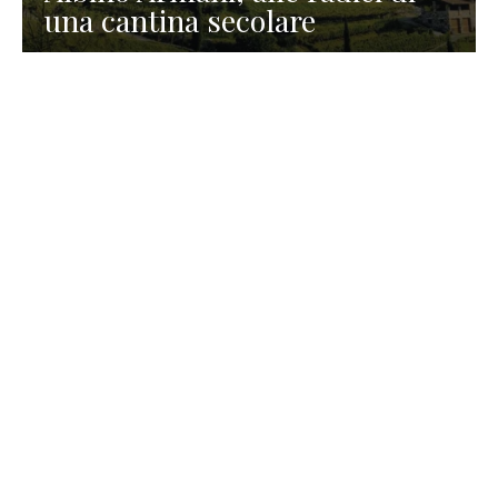
una cantina secolare
GASTRONOMIA
La redazione
23 Luglio 2026
I prodotti di Formaggi Picciau,
caseificio nei dintorni di
Cagliari in Sardegna